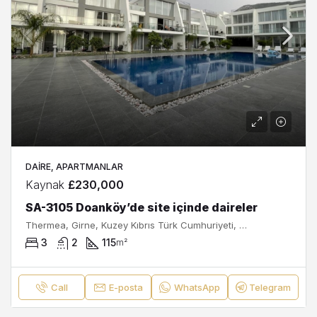
DAIRE, APARTMANLAR
Kaynak
£230,000
SA-3105 Doanköy’de site içinde daireler
Thermea, Girne, Kuzey Kıbrıs Türk Cumhuriyeti, 99320, Kıbrıs
3
2
115
m²
Call
E-posta
WhatsApp
Telegram