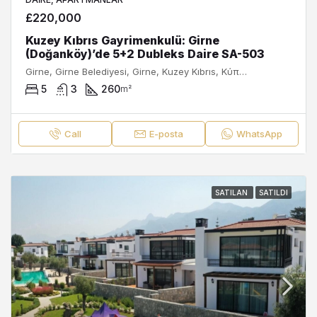
£220,000
Kuzey Kıbrıs Gayrimenkulü: Girne
(Doğanköy)’de 5+2 Dubleks Daire SA-503
Girne, Girne Belediyesi, Girne, Kuzey Kıbrıs, Κύπρος - Kıbrıs
5
3
260
m²
Call
E-posta
WhatsApp
SATILAN
SATILDI