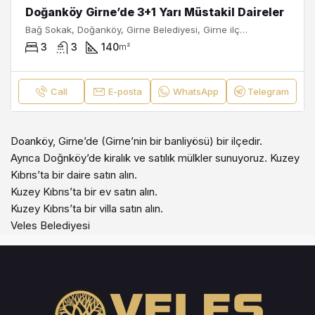
Doğanköy Girne’de 3+1 Yarı Müstakil Daireler
Bağ Sokak, Doğanköy, Girne Belediyesi, Girne ilçesi, Kuzey Kıbrıs, 99320, Κύπρος - Kıbrıs
3
3
140
m²
Call
E-posta
WhatsApp
Telegram
Doanköy, Girne’de (Girne’nin bir banliyösü) bir ilçedir.
Ayrıca Doğnköy’de kiralık ve satılık mülkler sunuyoruz. Kuzey
Kıbrıs’ta bir daire satın alın.
Kuzey Kıbrıs’ta bir ev satın alın.
Kuzey Kıbrıs’ta bir villa satın alın.
Veles Belediyesi