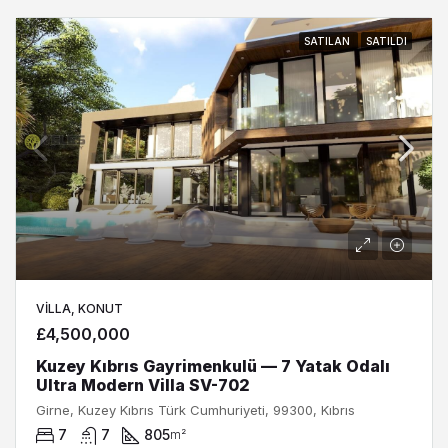
SATILAN
SATILDI
VILLA, KONUT
£4,500,000
Kuzey Kıbrıs Gayrimenkulü — 7 Yatak Odalı
Ultra Modern Villa SV-702
Girne, Kuzey Kıbrıs Türk Cumhuriyeti, 99300, Kıbrıs
7
7
805
m²