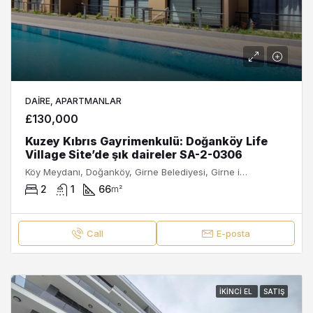
DAIRE, APARTMANLAR
£130,000
Kuzey Kıbrıs Gayrimenkulü: Doğanköy Life
Village Site’de şık daireler SA-2-0306
Köy Meydanı, Doğanköy, Girne Belediyesi, Girne ilçesi, Kuzey Kıbrıs, 99320, Κύπρος - Kıbrıs
2
1
66
m²
Call
E-posta
İKINCI EL
SATIŞ