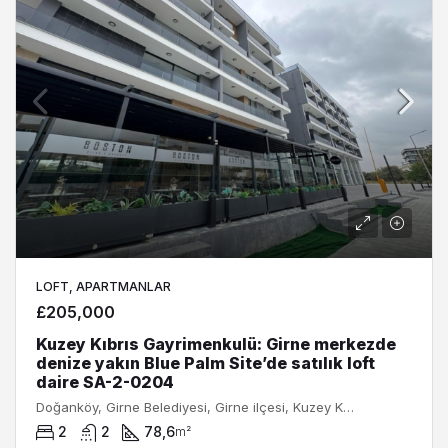
LOFT, APARTMANLAR
£205,000
Kuzey Kıbrıs Gayrimenkulü: Girne merkezde
denize yakın Blue Palm Site’de satılık loft
daire SA-2-0204
Doğanköy, Girne Belediyesi, Girne ilçesi, Kuzey Kıbrıs, Κύπρος - Kıbrıs
2
2
78,6
m²