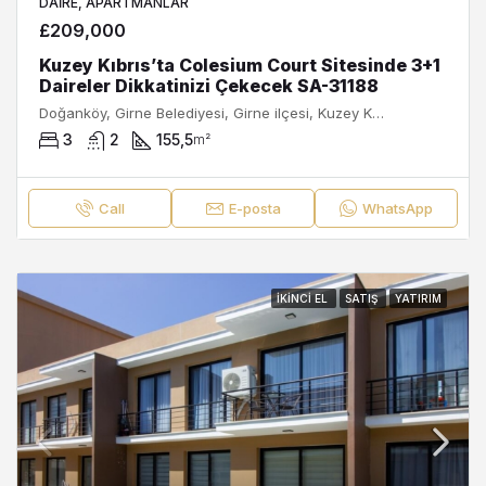
DAIRE, APARTMANLAR
£209,000
Kuzey Kıbrıs’ta Colesium Court Sitesinde 3+1
Daireler Dikkatinizi Çekecek SA-31188
Doğanköy, Girne Belediyesi, Girne ilçesi, Kuzey Kıbrıs, Κύπρος - Kıbrıs
3
2
155,5
m²
Call
E-posta
WhatsApp
İKINCI EL
SATIŞ
YATIRIM