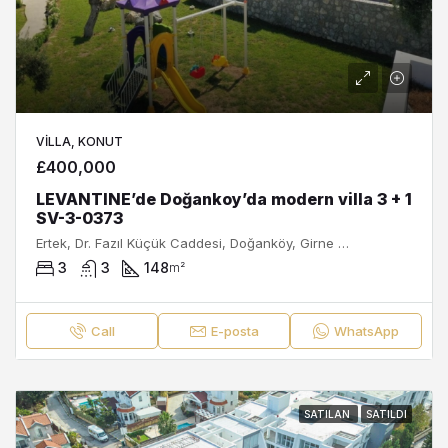
VILLA, KONUT
£400,000
LEVANTINE’de Doğankoy’da modern villa 3 + 1
SV-3-0373
Ertek, Dr. Fazıl Küçük Caddesi, Doğanköy, Girne Belediyesi, Girne ilçesi, Kuzey Kıbrıs, 99320, Κύπρος - Kıbrıs
3
3
148
m²
Call
E-posta
WhatsApp
SATILAN
SATILDI