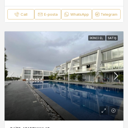
Call
E-posta
WhatsApp
Telegram
İKINCI EL
SATIŞ