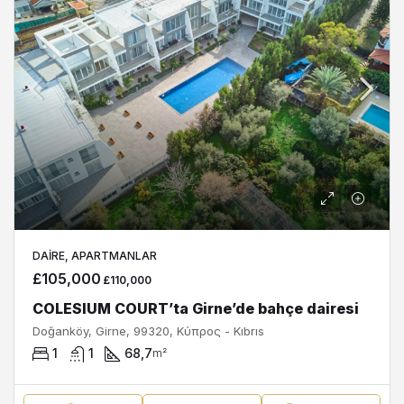
DAIRE, APARTMANLAR
£105,000
£110,000
COLESIUM COURT’ta Girne’de bahçe dairesi
Doğanköy, Girne, 99320, Κύπρος - Kıbrıs
1
1
68,7
m²