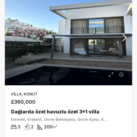
VILLA, KONUT
£360,000
Dağlarda özel havuzlu özel 3+1 villa
Edremit, Erdemit, Girne Belediyesi, Girne ilçesi, Kuzey Kıbrıs, 99320, Κύπρος - Kıbrıs
3
2
200
m²