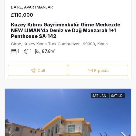
DAIRE, APARTMANLAR
£110,000
Kuzey Kıbrıs Gayrimenkulü: Girne Merkezde
NEW LIMAN’da Deniz ve Dağ Manzaralı 1+1
Penthouse SA-142
Girne, Kuzey Kıbrıs Türk Cumhuriyeti, 99300, Kıbrıs
1
1
87.8
m²
Call
E-posta
SATILAN
SATILDI