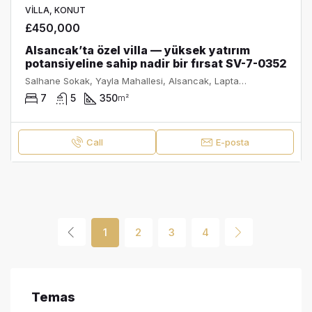
VILLA, KONUT
£450,000
Alsancak’ta özel villa — yüksek yatırım
potansiyeline sahip nadir bir fırsat SV-7-0352
Salhane Sokak, Yayla Mahallesi, Alsancak, Lapta-Alsancak-Çamlıbel Belediyesi, Girne ilçesi, Kuzey Kıbrıs, 99350, Κύπρος - Kıbrıs
7
5
350
m²
Call
E-posta
1
2
3
4
Temas