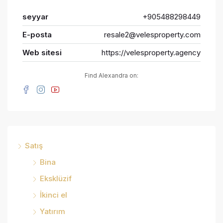
seyyar
+905488298449
E-posta
resale2@velesproperty.com
Web sitesi
https://velesproperty.agency
Find Alexandra on:
Satış
Bina
Eksklüzif
İkinci el
Yatırım