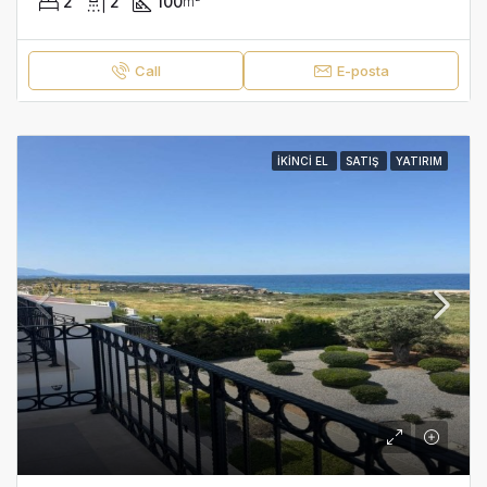
2
2
100
m²
Call
E-posta
İKINCI EL
SATIŞ
YATIRIM