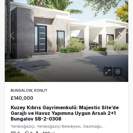
BUNGALOW, KONUT
£140,000
Kuzey Kıbrıs Gayrimenkulü: Majestic Site’de
Garajlı ve Havuz Yapımına Uygun Arsalı 2+1
Bungalov SB-2-0308
Yeniboğaziçi, Yeniboğaziçi Belediyesi, Gazimağusa ilçesi, Kuzey Kıbrıs, 99680, Κύπρος - Kıbrıs