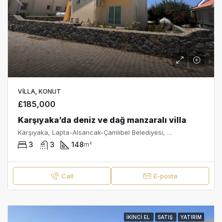
VILLA, KONUT
£185,000
Karşıyaka’da deniz ve dağ manzaralı villa
Karşıyaka, Lapta-Alsancak-Çamlıbel Belediyesi, Girne ilçesi, Kuzey Kıbrıs, 99440, Κύπρος - Kıbrıs
3
3
148
m²
Call
E-posta
İKINCI EL
SATIŞ
YATIRIM