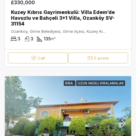
£330,000
Kuzey Kıbrıs Gayrimenkulü: Villa Edem’de
Havuzlu ve Bahçeli 3+1 Villa, Ozanköy SV-
31154
Ozanköy, Girne Belediyesi, Girne ilçesi, Kuzey Kıbrıs, 9512, Κύπρος - Kıbrıs
3
3
135
m²
Call
E-posta
KIRA
UZUN VADELI KIRALAMALAR