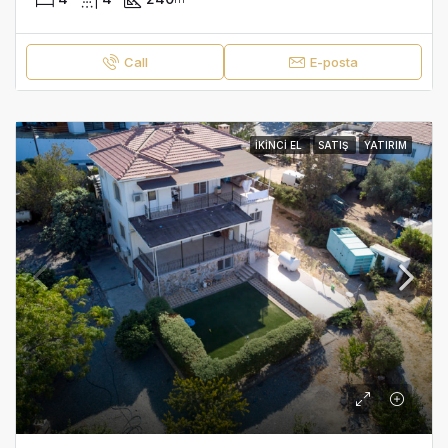
Call
E-posta
İKINCI EL
SATIŞ
YATIRIM