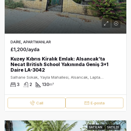
DAIRE, APARTMANLAR
£1,200/ayda
Kuzey Kıbrıs Kiralık Emlak: Alsancak’ta
Necat British School Yakınında Geniş 3+1
Daire LA-3042
Salhane Sokak, Yayla Mahallesi, Alsancak, Lapta-Alsancak-Çamlıbel Belediyesi, Girne ilçesi, Kuzey Kıbrıs, 99350, Κύπρος - Kıbrıs
3
2
130
m²
Call
E-posta
SATILAN
SATILDI