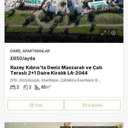
DAIRE, APARTMANLAR
£650/ayda
Kuzey Kıbrıs’ta Deniz Manzaralı ve Çatı
Teraslı 2+1 Daire Kiralık LA-2044
D.10, Gözübüyük, Esentepe, Çatalköy-Esentepe Belediyesi, Girne ilçesi, Kuzey Kıbrıs, 99400, Κύπρος - Kıbrıs
2
2
85
m²
Call
E-posta