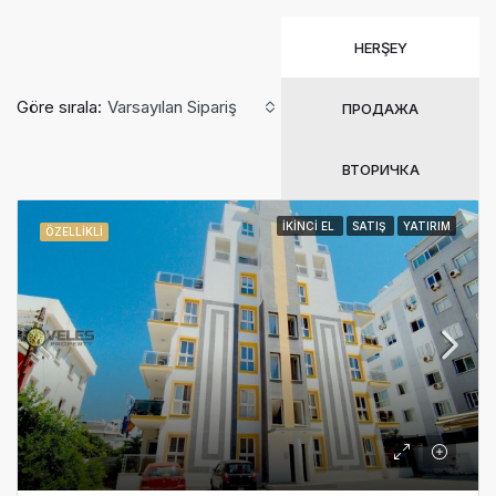
HERŞEY
Göre sırala:
Varsayılan Sipariş
ПРОДАЖА
ВТОРИЧКА
İKINCI EL
SATIŞ
YATIRIM
ÖZELLIKLI