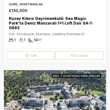
DAIRE, APARTMANLAR
£130,000
Kuzey Kıbrıs Gayrimenkulü: Sea Magic
Park’ta Deniz Manzaralı 1+1 Loft Dair SA-1-
0493
D.10, Gözübüyük, Esentepe, Çatalköy-Esentepe Belediyesi, Girne ilçesi, Kuzey Kıbrıs, 99400, Κύπρος - Kıbrıs
1
1
50
m²
Call
E-posta
KIRA
UZUN VADELI KIRALAMALAR