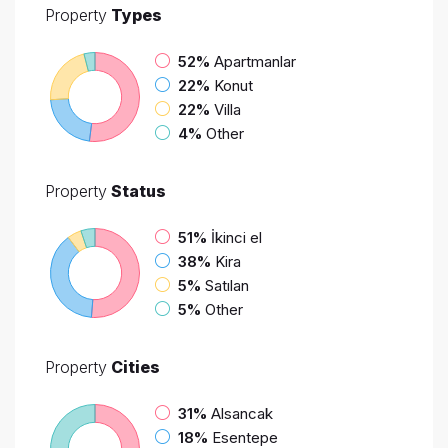
Property
Types
52%
Apartmanlar
22%
Konut
22%
Villa
4%
Other
Property
Status
51%
İkinci el
38%
Kira
5%
Satılan
5%
Other
Property
Cities
31%
Alsancak
18%
Esentepe