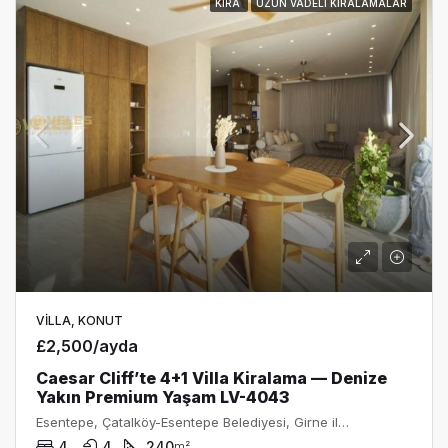
KIRA
UZUN VADELI KIRALAMALAR
VILLA, KONUT
£2,500/ayda
Caesar Cliff’te 4+1 Villa Kiralama — Denize
Yakın Premium Yaşam LV-4043
Esentepe, Çatalköy-Esentepe Belediyesi, Girne ilçesi, Kuzey Kıbrıs, 99400, Κύπρος - Kıbrıs
4
4
240
m²