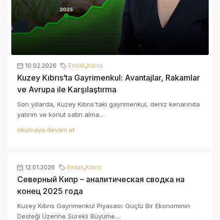
10.02.2026
Emlak
,
Kıbrıs
Kuzey Kıbrıs’ta Gayrimenkul: Avantajlar, Rakamlar
ve Avrupa ile Karşılaştırma
Son yıllarda, Kuzey Kıbrıs'taki gayrimenkul, deniz kenarında
yatırım ve konut satın alma...
okumaya devam et
12.01.2026
Emlak
,
Kıbrıs
Северный Кипр – аналитическая сводка на
конец 2025 года
Kuzey Kıbrıs Gayrimenkul Piyasası: Güçlü Bir Ekonominin
Desteği Üzerine Sürekli Büyüme....