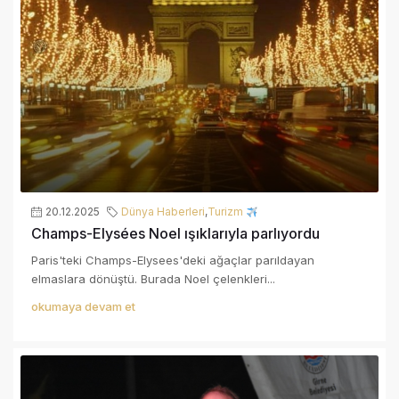
20.12.2025
Dünya Haberleri
,
Turizm
Champs-Elysées Noel ışıklarıyla parlıyordu
Paris'teki Champs-Elysees'deki ağaçlar parıldayan
elmaslara dönüştü. Burada Noel çelenkleri...
okumaya devam et