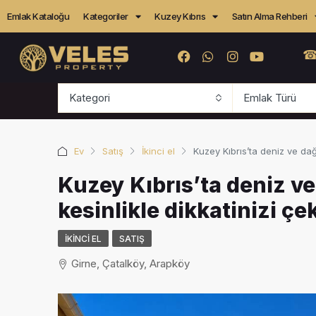
Emlak Kataloğu
Kategoriler
Kuzey Kıbrıs
Satın Alma Rehberi
☎
Kategori
Emlak Türü
Ev
Satış
İkinci el
Kuzey Kıbrıs’ta deniz ve dağ
Kuzey Kıbrıs’ta deniz ve
kesinlikle dikkatinizi 
İKINCI EL
SATIŞ
Girne, Çatalköy, Arapköy