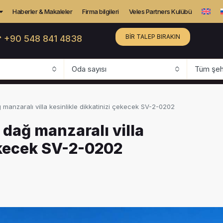
Haberler & Makaleler
Firma bilgileri
Veles Partners Kulübü
BIR TALEP BIRAKIN
 +90 548 841 4838
Oda sayısı
Tüm şehi
 manzaralı villa kesinlikle dikkatinizi çekecek SV-2-0202
 dağ manzaralı villa
çekecek SV-2-0202