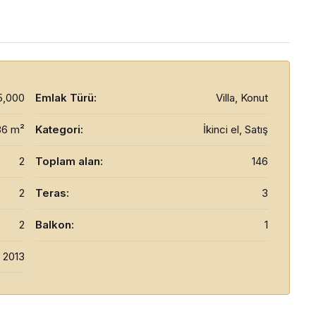
5,000
Emlak Türü:
Villa, Konut
86 m²
Kategori:
İkinci el, Satış
2
Toplam alan:
146
2
Teras:
3
2
Balkon:
1
2013