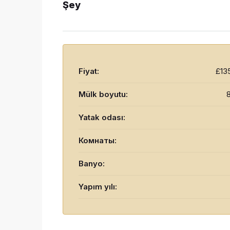
Şey
Fiyat:
£13
Mülk boyutu:
Yatak odası:
Комнаты:
Banyo:
Yapım yılı: