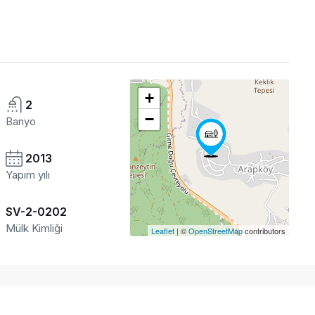
+
2
−
Banyo
2013
Yapım yılı
SV-2-0202
Mülk Kimliği
Leaflet
| ©
OpenStreetMap
contributors