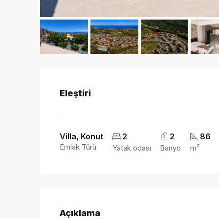
Eleştiri
Villa, Konut
2
2
86
Emlak Türü
Yatak odası
Banyo
m²
Açıklama