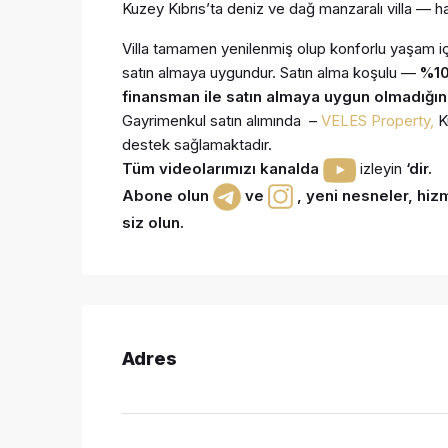
Kuzey Kıbrıs’ta deniz ve dağ manzaralı villa — har
Villa tamamen yenilenmiş olup konforlu yaşam iç
satın almaya uygundur. Satın alma koşulu —
%10
finansman ile satın almaya uygun olmadığın
Gayrimenkul satın alımında –
VELES Property,
Ku
destek sağlamaktadır.
Tüm videolarımızı kanalda
izleyin
‘dir.
Abone olun
ve
,
yeni nesneler, hizm
siz olun
.
Adres