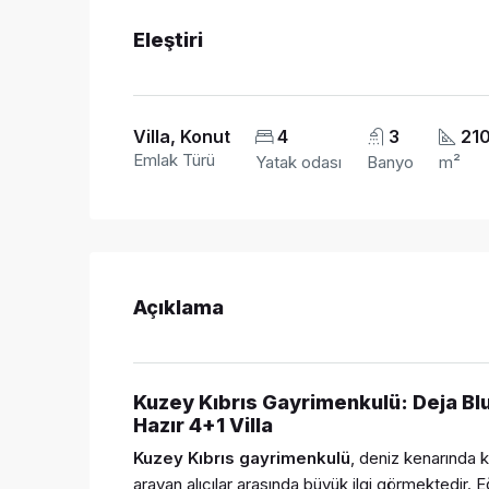
Eleştiri
Villa, Konut
4
3
21
Emlak Türü
Yatak odası
Banyo
m²
Açıklama
Kuzey Kıbrıs Gayrimenkulü: Deja Blu
Hazır 4+1 Villa
Kuzey Kıbrıs gayrimenkulü
, deniz kenarında ko
arayan alıcılar arasında büyük ilgi görmektedir. 