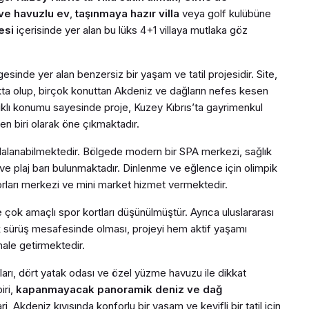
ve havuzlu ev
,
taşınmaya hazır villa
veya golf kulübüne
esi
içerisinde yer alan bu lüks 4+1 villaya mutlaka göz
gesinde yer alan benzersiz bir yaşam ve tatil projesidir. Site,
 olup, birçok konuttan Akdeniz ve dağların nefes kesen
lıklı konumu sayesinde proje, Kuzey Kıbrıs’ta gayrimenkul
en biri olarak öne çıkmaktadır.
ydalanabilmektedir. Bölgede modern bir SPA merkezi, sağlık
ve plaj barı bulunmaktadır. Dinlenme ve eğlence için olimpik
rları merkezi ve mini market hizmet vermektedir.
ve çok amaçlı spor kortları düşünülmüştür. Ayrıca uluslararası
 sürüş mesafesinde olması, projeyi hem aktif yaşamı
hale getirmektedir.
ları, dört yatak odası ve özel yüzme havuzu ile dikkat
iri,
kapanmayacak panoramik deniz ve dağ
, Akdeniz kıyısında konforlu bir yaşam ve keyifli bir tatil için