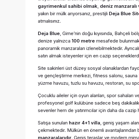
gayrimenkul sahibi olmak
,
deniz manzaralı 
yakın bir mülk arıyorsanız, prestijli
Deja Blue Sit
atmalısınız.
Deja Blue
, Girne’nin doğu kıyısında, Bahçeli böl
denize yalnızca
100 metre
mesafede bulunmakta
panoramik manzaraları izlenebilmektedir. Ayrıca
satın almak isteyenler için en cazip seçeneklerd
Site sakinleri üst düzey sosyal olanaklardan fa
ve gençleştirme merkezi, fitness salonu, sauna 
yüzme havuzu, tuzlu su havuzu, restoran, su spo
Çocuklu aileler için oyun alanları, spor sahaları 
profesyonel golf kulübüne sadece beş dakikalık
sevenler hem de yatırımcılar için daha da cazip 
Satışa sunulan
hazır 4+1 villa
, geniş yaşam alan
çekmektedir. Mülkün en önemli avantajlarından b
manzaralarıdır
. Geniş teraslar ve modern mimari