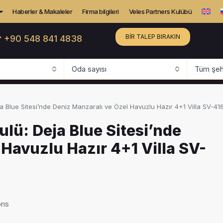
Haberler & Makaleler
Firma bilgileri
Veles Partners Kulübü
BIR TALEP BIRAKIN
 +90 548 841 4838
Oda sayısı
Tüm şehi
a Blue Sitesi’nde Deniz Manzaralı ve Özel Havuzlu Hazır 4+1 Villa SV-41
lü: Deja Blue Sitesi’nde
 Havuzlu Hazır 4+1 Villa SV-
rıs