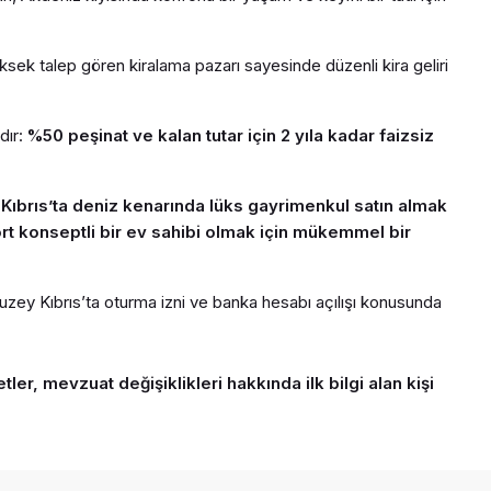
yüksek talep gören kiralama pazarı sayesinde düzenli kira geliri
dır:
%50 peşinat ve kalan tutar için 2 yıla kadar faizsiz
y Kıbrıs’ta deniz kenarında lüks gayrimenkul satın almak
rt konseptli bir ev sahibi olmak için mükemmel bir
zey Kıbrıs’ta oturma izni ve banka hesabı açılışı konusunda
ler, mevzuat değişiklikleri hakkında ilk bilgi alan kişi