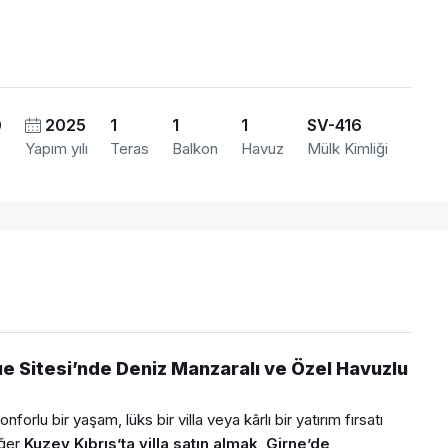
0
2025
1
1
1
SV-416
Yapım yılı
Teras
Balkon
Havuz
Mülk Kimliği
e Sitesi’nde Deniz Manzaralı ve Özel Havuzlu
nforlu bir yaşam, lüks bir villa veya kârlı bir yatırım fırsatı
Eğer
Kuzey Kıbrıs’ta villa satın almak
,
Girne’de