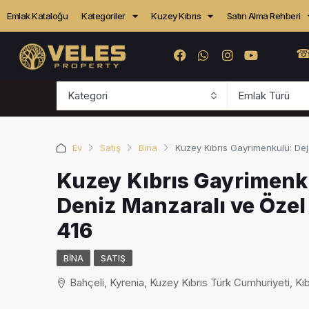
Emlak Kataloğu
Kategoriler
Kuzey Kıbrıs
Satın Alma Rehberi
☎
Kategori
Emlak Türü
Ev
Satış
Bina
Kuzey Kıbrıs Gayrimenkulü: Dej
Kuzey Kıbrıs Gayrimenku
Deniz Manzaralı ve Özel
416
BINA
SATIŞ
Bahçeli, Kyrenia, Kuzey Kıbrıs Türk Cumhuriyeti, Kıb