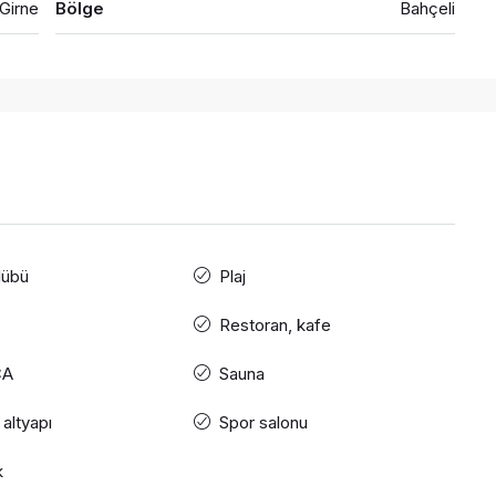
 Girne
Bölge
Bahçeli
lübü
Plaj
Restoran, kafe
CA
Sauna
 altyapı
Spor salonu
k