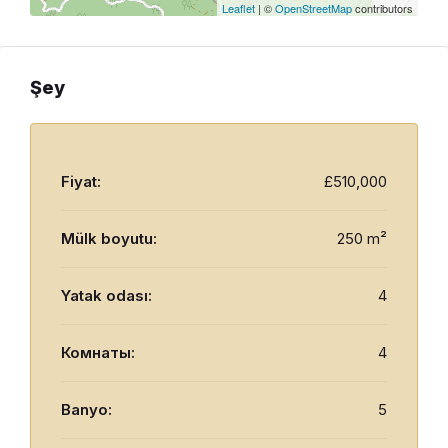
Leaflet
| ©
OpenStreetMap
contributors
Şey
Fiyat:
£510,000
Mülk boyutu:
250 m²
Yatak odası:
4
Комнаты:
4
Banyo:
5