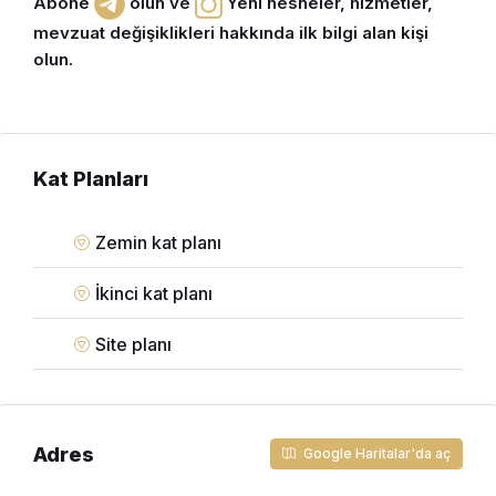
Abone
olun ve
Yeni nesneler, hizmetler,
mevzuat değişiklikleri hakkında ilk bilgi alan kişi
olun.
Kat Planları
Zemin kat planı
İkinci kat planı
Site planı
Adres
Google Haritalar'da aç