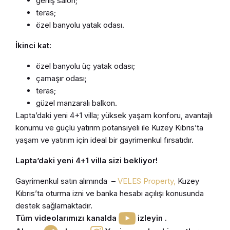
geniş salon;
teras;
özel banyolu yatak odası.
İkinci kat:
özel banyolu üç yatak odası;
çamaşır odası;
teras;
güzel manzaralı balkon.
Lapta’daki yeni 4+1 villa; yüksek yaşam konforu, avantajlı
konumu ve güçlü yatırım potansiyeli ile Kuzey Kıbrıs’ta
yaşam ve yatırım için ideal bir gayrimenkul fırsatıdır.
Lapta’daki yeni 4+1 villa sizi bekliyor!
Gayrimenkul satın alımında –
VELES Property,
Kuzey
Kıbrıs’ta oturma izni ve banka hesabı açılışı konusunda
destek sağlamaktadır.
Tüm videolarımızı kanalda
izleyin .