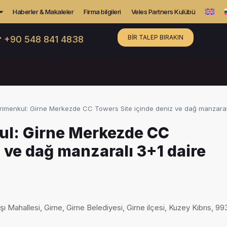
Haberler & Makaleler
Firma bilgileri
Veles Partners Kulübü
BIR TALEP BIRAKIN
 +90 548 841 4838
rimenkul: Girne Merkezde CC Towers Site içinde deniz ve dağ manzara
ul: Girne Merkezde CC
 ve dağ manzaralı 3+1 daire
Mahallesi, Girne, Girne Belediyesi, Girne ilçesi, Kuzey Kıbrıs, 9