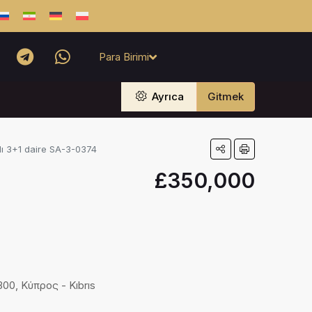
Para Birimi
Ayrıca
Gitmek
lı 3+1 daire SA-3-0374
£350,000
9300, Κύπρος - Kıbrıs