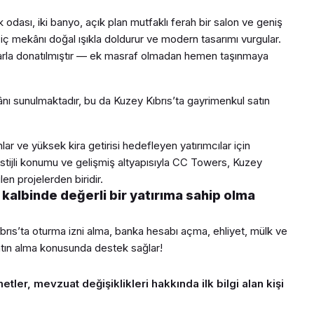
ak odası, iki banyo, açık plan mutfaklı ferah bir salon ve geniş
iç mekânı doğal ışıkla doldurur ve modern tasarımı vurgular.
arla donatılmıştır — ek masraf olmadan hemen taşınmaya
ânı sunulmaktadır, bu da Kuzey Kıbrıs’ta gayrimenkul satın
 ve yüksek kira getirisi hedefleyen yatırımcılar için
tijli konumu ve gelişmiş altyapısıyla CC Towers, Kuzey
en projelerden biridir.
kalbinde değerli bir yatırıma sahip olma
ıbrıs’ta oturma izni alma, banka hesabı açma, ehliyet
,
mülk ve
tın
alma konusunda destek sağlar!
etler, mevzuat değişiklikleri hakkında ilk bilgi alan kişi