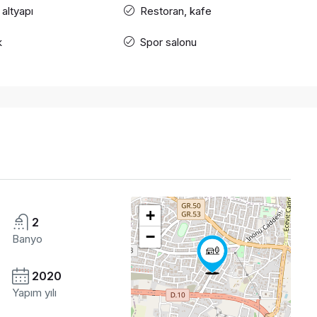
 altyapı
Restoran, kafe
k
Spor salonu
+
2
−
Banyo
2020
Yapım yılı