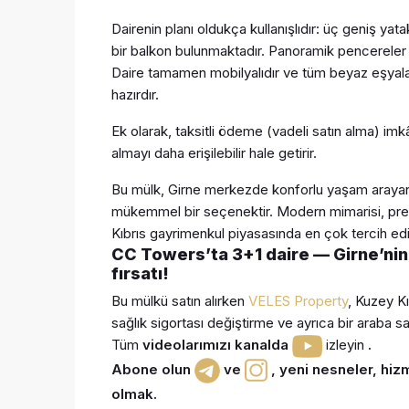
Dairenin planı oldukça kullanışlıdır: üç geniş yat
bir balkon bulunmaktadır. Panoramik pencereler 
Daire tamamen mobilyalıdır ve tüm beyaz eşyal
hazırdır.
Ek olarak, taksitli ödeme (vadeli satın alma) imk
almayı daha erişilebilir hale getirir.
Bu mülk, Girne merkezde konforlu yaşam arayanlar
mükemmel bir seçenektir. Modern mimarisi, pres
Kıbrıs gayrimenkul piyasasında en çok tercih edil
CC Towers’ta 3+1 daire — Girne’nin 
fırsatı!
Bu mülkü
satın alırken
VELES Property
, Kuzey K
sağlık sigortası değiştirme ve
ayrıca bir araba
sa
Tüm
videolarımızı kanalda
izleyin
.
Abone olun
ve
,
yeni nesneler, hizm
olmak
.