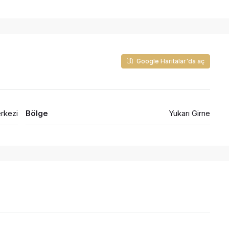
Google Haritalar'da aç
erkezi
Bölge
Yukarı Girne