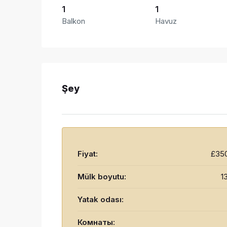
1
1
Balkon
Havuz
Şey
Fiyat:
£35
Mülk boyutu:
1
Yatak odası:
Комнаты: