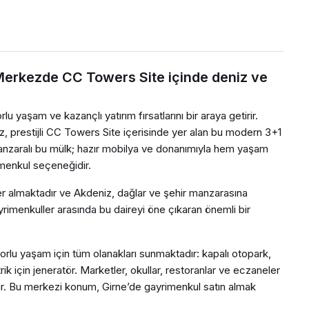
Merkezde CC Towers Site içinde deniz ve
 yaşam ve kazançlı yatırım fırsatlarını bir araya getirir.
ız, prestijli CC Towers Site içerisinde yer alan bu modern 3+1
manzaralı bu mülk; hazır mobilya ve donanımıyla hem yaşam
imenkul seçeneğidir.
a yer almaktadır ve Akdeniz, dağlar ve şehir manzarasına
yrimenkuller arasında bu daireyi öne çıkaran önemli bir
rlu yaşam için tüm olanakları sunmaktadır: kapalı otopark,
ik için jeneratör. Marketler, okullar, restoranlar ve eczaneler
ir. Bu merkezi konum, Girne’de gayrimenkul satın almak