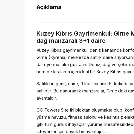
Açıklama
Kuzey Kıbrıs Gayrimenkul: Girne 
dağ manzaralı 3+1 daire
Kuzey Kıbrıs gayrimenkul, deniz kenarında konforlu
Girne (Kyrenia) merkezde satılık daire arıyorsan
daireye mutlaka göz atın. Deniz, dağ ve şehir 
hem de kiralama için ideal bir Kuzey Kıbrıs gayr
Satılık bu geniş daire, 9 katlı binanın 5. katınd
sahiptir. Bu panoramik manzaralar, Girne’deki ga
avantajdır.
CC Towers Site iki bloktan oluşmakta olup, konfo
yüzme havuzu, fitness salonu ve kesintisiz elektr
gibi tüm günlük ihtiyaçlar yürüme mesafesinded
isteyenler için büyük bir avantajdır.