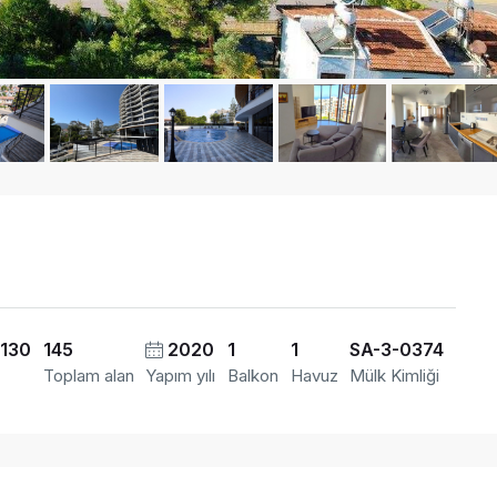
130
145
2020
1
1
SA-3-0374
²
Toplam alan
Yapım yılı
Balkon
Havuz
Mülk Kimliği