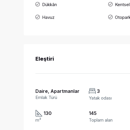
Dükkân
Kentsel
Havuz
Otopar
Eleştiri
Daire, Apartmanlar
3
Emlak Türü
Yatak odası
130
145
m²
Toplam alan