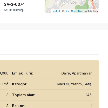
SA-3-0374
Mülk Kimliği
Leaflet
| ©
OpenStreetMap
contributors
0,000
Emlak Türü:
Daire, Apartmanlar
30 m²
Kategori:
İkinci el, Yatırım, Satış
3
Toplam alan:
145
3
Balkon:
1