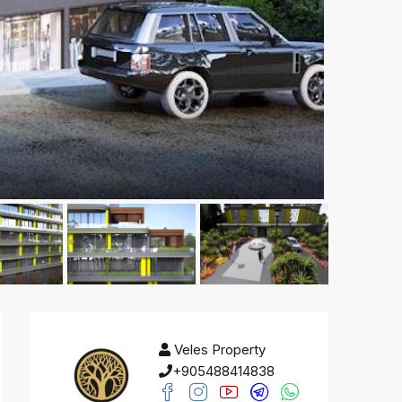
Veles Property
+905488414838