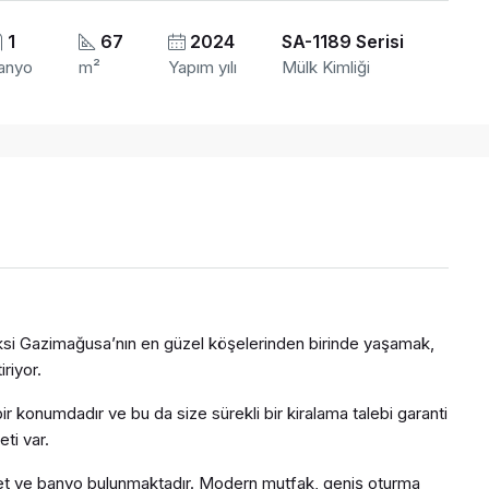
1
67
2024
SA-1189 Serisi
anyo
m²
Yapım yılı
Mülk Kimliği
eksi Gazimağusa’nın en güzel köşelerinden birinde yaşamak,
riyor.
 konumdadır ve bu da size sürekli bir kiralama talebi garanti
eti var.
üvet ve banyo bulunmaktadır. Modern mutfak, geniş oturma