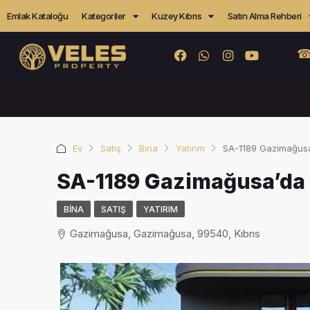
Emlak Kataloğu
Kategoriler
Kuzey Kıbrıs
Satın Alma Rehberi
☎
Ev
Satış
Bina
Yatırım
SA-1189 Gazimağusa’
SA-1189 Gazimağusa’da 
BINA
SATIŞ
YATIRIM
Gazimağusa, Gazimağusa, 99540, Kıbrıs