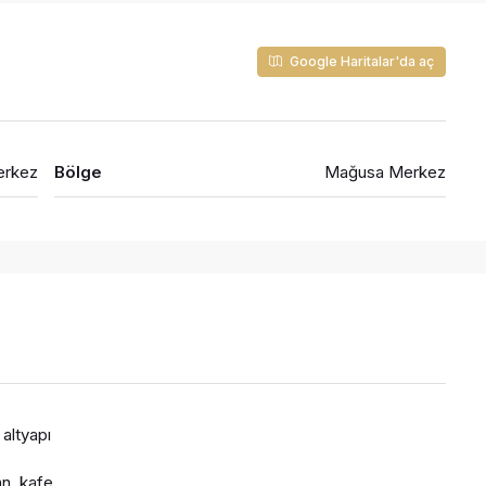
Google Haritalar'da aç
erkez
Bölge
Mağusa Merkez
 altyapı
n, kafe