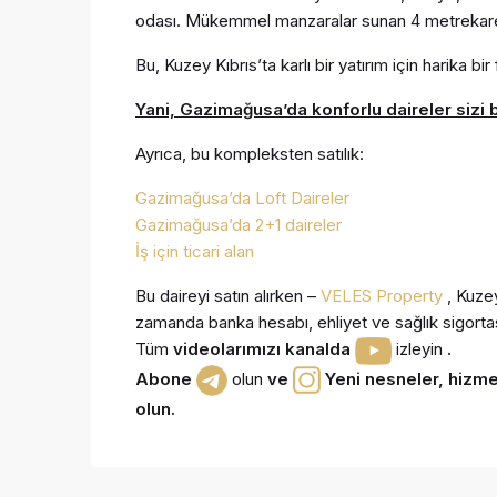
odası. Mükemmel manzaralar sunan 4 metrekarel
Bu, Kuzey Kıbrıs’ta karlı bir yatırım için harika bir f
Yani, Gazimağusa’da konforlu daireler sizi b
Ayrıca, bu kompleksten satılık:
Gazimağusa’da Loft Daireler
Gazimağusa’da 2+1 daireler
İş için ticari alan
Bu daireyi satın alırken –
VELES Property
, Kuzey
zamanda banka hesabı, ehliyet ve sağlık sigort
Tüm
videolarımızı kanalda
izleyin
.
Abone
olun
ve
Yeni nesneler, hizmetl
olun.