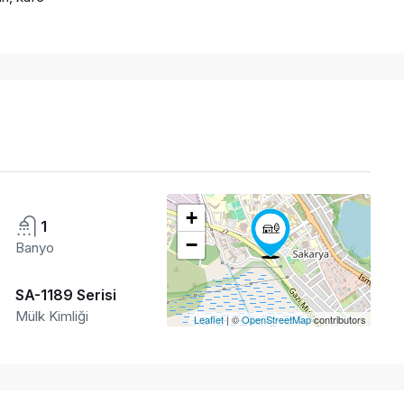
+
1
−
Banyo
SA-1189 Serisi
Mülk Kimliği
Leaflet
| ©
OpenStreetMap
contributors