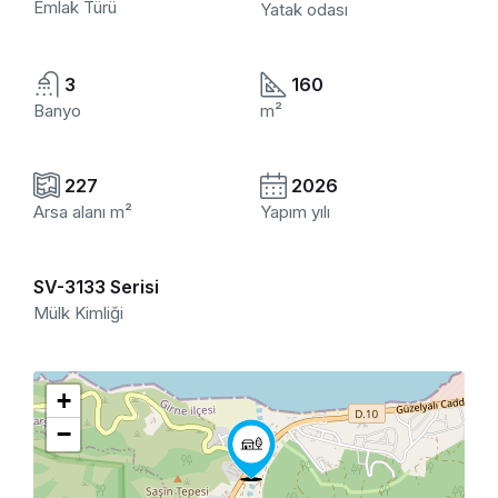
Emlak Türü
Yatak odası
3
160
Banyo
m²
227
2026
Arsa alanı m²
Yapım yılı
SV-3133 Serisi
Mülk Kimliği
+
−