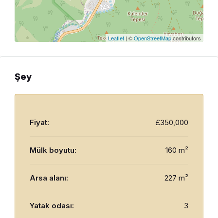
Leaflet
| ©
OpenStreetMap
contributors
Şey
Fiyat:
£350,000
Mülk boyutu:
160 m²
Arsa alanı:
227 m²
Yatak odası:
3