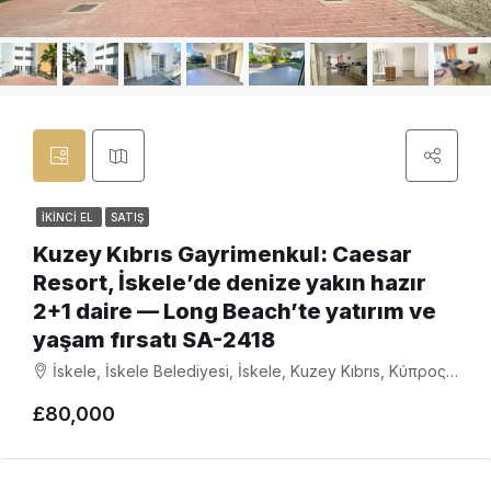
İKINCI EL
SATIŞ
Kuzey Kıbrıs Gayrimenkul: Caesar
Resort, İskele’de denize yakın hazır
2+1 daire — Long Beach’te yatırım ve
yaşam fırsatı SA-2418
İskele, İskele Belediyesi, İskele, Kuzey Kıbrıs, Κύπρος - Kıbrıs
£80,000