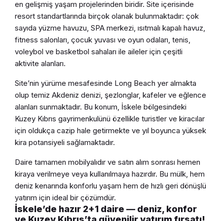
en gelişmiş yaşam projelerinden biridir. Site içerisinde
resort standartlarında birçok olanak bulunmaktadır: çok
sayıda yüzme havuzu, SPA merkezi, ısıtmalı kapalı havuz,
fitness salonları, çocuk yuvası ve oyun odaları, tenis,
voleybol ve basketbol sahaları ile aileler için çeşitli
aktivite alanları.
Site’nin yürüme mesafesinde Long Beach yer almakta
olup temiz Akdeniz denizi, şezlonglar, kafeler ve eğlence
alanları sunmaktadır. Bu konum, İskele bölgesindeki
Kuzey Kıbrıs gayrimenkulünü özellikle turistler ve kiracılar
için oldukça cazip hale getirmekte ve yıl boyunca yüksek
kira potansiyeli sağlamaktadır.
Daire tamamen mobilyalıdır ve satın alım sonrası hemen
kiraya verilmeye veya kullanılmaya hazırdır. Bu mülk, hem
deniz kenarında konforlu yaşam hem de hızlı geri dönüşlü
yatırım için ideal bir çözümdür.
İskele’de hazır 2+1 daire — deniz, konfor
ve Kuzey Kıbrıs’ta güvenilir yatırım fırsatı!