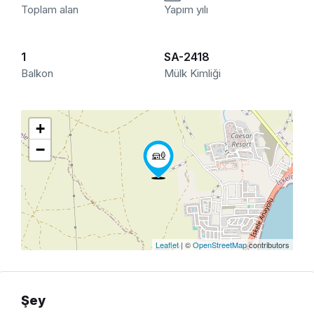
Toplam alan
Yapım yılı
1
SA-2418
Balkon
Mülk Kimliği
+
−
Leaflet
| ©
OpenStreetMap
contributors
Şey