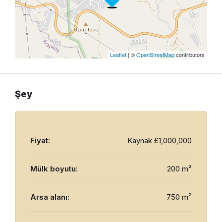
Leaflet
| ©
OpenStreetMap
contributors
Şey
Fiyat:
Kaynak
£1,000,000
Mülk boyutu:
200 m²
Arsa alanı:
750 m²