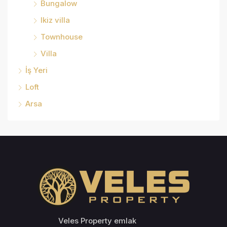
Bungalow
Ikiz villa
Townhouse
Villa
İş Yeri
Loft
Arsa
Veles Property emlak