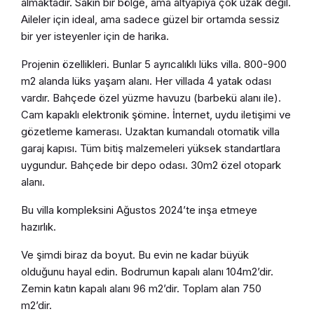
almaktadır. Sakin bir bölge, ama altyapıya çok uzak değil.
Aileler için ideal, ama sadece güzel bir ortamda sessiz
bir yer isteyenler için de harika.
Projenin özellikleri. Bunlar 5 ayrıcalıklı lüks villa. 800-900
m2 alanda lüks yaşam alanı. Her villada 4 yatak odası
vardır. Bahçede özel yüzme havuzu (barbekü alanı ile).
Cam kapaklı elektronik şömine. İnternet, uydu iletişimi ve
gözetleme kamerası. Uzaktan kumandalı otomatik villa
garaj kapısı. Tüm bitiş malzemeleri yüksek standartlara
uygundur. Bahçede bir depo odası. 30m2 özel otopark
alanı.
Bu villa kompleksini Ağustos 2024’te inşa etmeye
hazırlık.
Ve şimdi biraz da boyut. Bu evin ne kadar büyük
olduğunu hayal edin. Bodrumun kapalı alanı 104m2’dir.
Zemin katın kapalı alanı 96 m2’dir. Toplam alan 750
m2’dir.