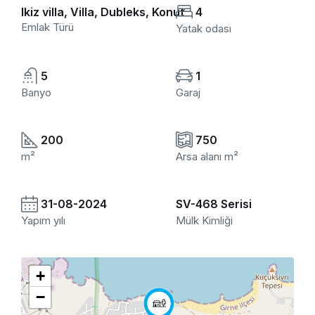
Ikiz villa, Villa, Dubleks, Konut
4
Emlak Türü
Yatak odası
5
1
Banyo
Garaj
200
750
m²
Arsa alanı m²
31-08-2024
SV-468 Serisi
Yapım yılı
Mülk Kimliği
+
−