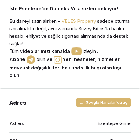
İşte Esentepe’de Dubleks Villa sizleri bekliyor!
Bu daireyi satın alırken –
VELES Property
sadece oturma
izni almakta değil, aynı zamanda Kuzey Kıbrıs’ta banka
hesabı, ehliyet ve sağlık sigortası alınmasında da destek
sağlar!
Tüm
videolarımızı kanalda
izleyin
.
Abone
olun
ve
Yeni nesneler, hizmetler,
mevzuat değişiklikleri hakkında ilk bilgi alan kişi
olun.
Adres
Google Haritalar'da aç
Adres
Esentepe Girne