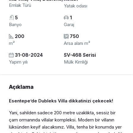
Emlak Türü
Yatak odası
5
1
Banyo
Garaj
200
750
m²
Arsa alanı m²
31-08-2024
SV-468 Serisi
Yapım yılı
Mülk Kimliği
Açıklama
Esentepe’de Dubleks Villa dikkatinizi çekecek!
Yani, sahilden sadece 200 metre uzaklıkta, sessiz bir
çam ormanında villalar kompleksi. Modern bir villanın
lüksünden keyif alacaksınız. Villa, tenha bir konumda yer