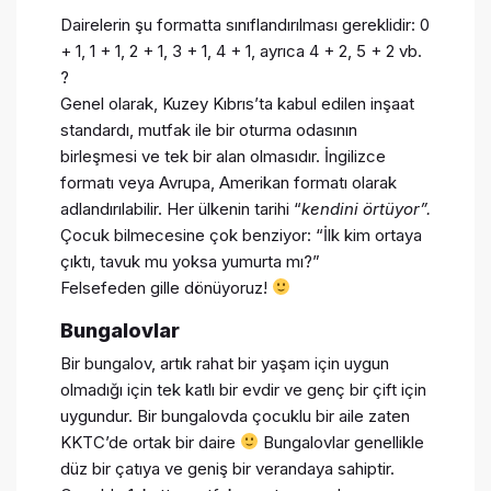
Dairelerin şu formatta sınıflandırılması gereklidir: 0
+ 1, 1 + 1, 2 + 1, 3 + 1, 4 + 1, ayrıca 4 + 2, 5 + 2 vb.
?
Genel olarak, Kuzey Kıbrıs’ta kabul edilen inşaat
standardı, mutfak ile bir oturma odasının
birleşmesi ve tek bir alan olmasıdır. İngilizce
formatı veya Avrupa, Amerikan formatı olarak
adlandırılabilir. Her ülkenin tarihi “
kendini örtüyor”.
Çocuk bilmecesine çok benziyor: “İlk kim ortaya
çıktı, tavuk mu yoksa yumurta mı?”
Felsefeden gille dönüyoruz!
Bungalovlar
Bir bungalov, artık rahat bir yaşam için uygun
olmadığı için tek katlı bir evdir ve genç bir çift için
uygundur. Bir bungalovda çocuklu bir aile zaten
KKTC’de ortak bir daire
Bungalovlar genellikle
düz bir çatıya ve geniş bir verandaya sahiptir.