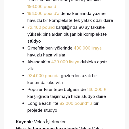
156.000 pound
164.000 pound’a
deniz kenarında yüzme
havuzlu bir komplekste tek yatak odalı daire
72.400 pound
karşılığında 80 ay taksitle
yüksek binalardan oluşan bir komplekste
stüdyo
Girne’nin banliyölerinde
430.000 liraya
havuzlu hazır villalar
Alsancak’ta
439.000 liraya
dubleks eşsiz
villa
934.000 pounda
gözlerden uzak bir
konumda lüks villa
Popüler Esentepe bölgesinde
140.000 £
karşılığında taşınmaya hazır stüdyo daire
Long Beach “te
82.000 pound” a
bir
projede stüdyo
Kaynak:
Veles İşletmeleri
Makale tarafından hazırlandı:
Valerii Veles