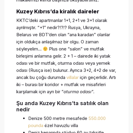
Kuzey Kıbrıs’da kiralık daireler
KKTC’deki apartmanlar 1+1, 2+1 ve 3+1 olarak
ayrılmıştır. “+1” nedir?!?!? Rusya, Ukrayna,
Belarus ve BDT’den olan “ana karadan” olanlar
için oldukça anlaşılmaz bir olgu. O zaman
söyleyelim…
Plus one “salon” ve mutfak
birleşimi anlamına gelir. 2 + 1 – dairede iki yatak
odası ve bir mutfak, oturma odası veya yemek
odası (Rusça ise) bulunur. Ayrıca 3+2, 4+2 de var,
ancak bu çoğu durumda
villalar
için geçerlidir. Artı
iki – burası bir koridor + mutfak ve misafirleri
karşılamak için ayrı bir “
oturma odası
“.
Şu anda Kuzey Kıbrıs’ta satılık olan
nedir
Denize 500 metre mesafede
550.000
pounda
özel havuzlu villa
Deniz kenarında stüdyo 60 ay taksitle