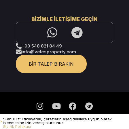
BIZIMLE İLETIŞIME GEÇIN
+90 548 821 84 49
info@velesproperty.com
BIR TALEP BIRAKIN
"Kabul Et" i tıklayarak, çerezlerin aşağıdakilere uygun olarak
Gizlilik Politikası
işlenmesine izin vermiş olursunuz:
Gizlilik Politikası