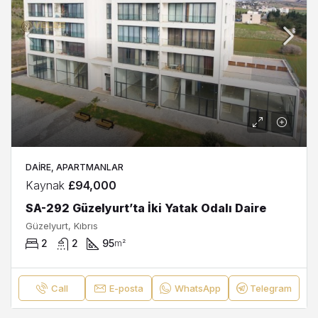
DAIRE, APARTMANLAR
Kaynak
£94,000
SA-292 Güzelyurt’ta İki Yatak Odalı Daire
Güzelyurt, Kıbrıs
2
2
95
m²
Call
E-posta
WhatsApp
Telegram