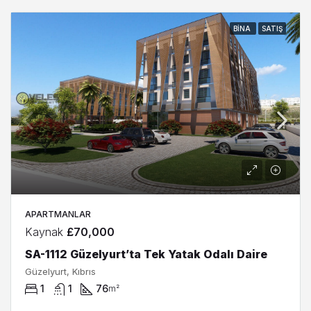
BINA
SATIŞ
APARTMANLAR
Kaynak
£70,000
SA-1112 Güzelyurt’ta Tek Yatak Odalı Daire
Güzelyurt, Kıbrıs
1
1
76
m²